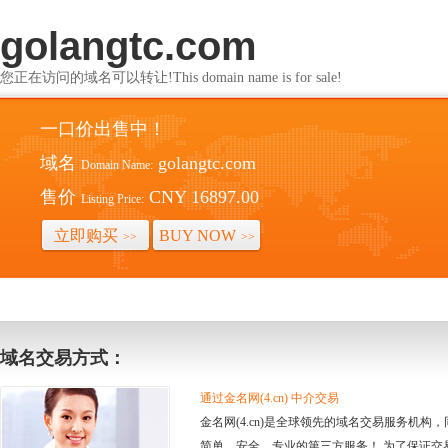
golangtc.com
您正在访问的域名可以转让!This domain name is for sale!
一口价出售中！
域名
golangtc.com
Domain Name:
售价
CNY 16897.00
Listing Price:
立即购买
BUY NOW
>>
>>
域名交易方式：
通过金名网(4.cn) 中介交易
金名网(4.cn)是全球领先的域名交易服务机
简单、安全、专业的第三方服务！ 为了保证交