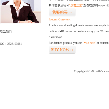
具体交易流程可
“点击这里”
查看或咨询support@
我要购买
>>
Process Overview:
4.cn is a world leading domain escrow service plat
million RMB transaction volume every year. We promi
联系我们
5 workdays.
For detailed process, you can
“visit here”
or contact
QQ：2726103981
BUY NOW
>>
Copyright © 1998 -2025 www.